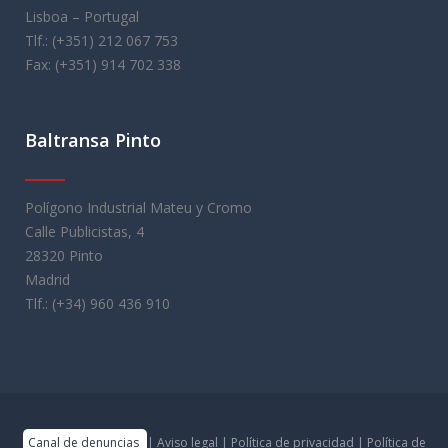
Lisboa – Portugal
Tlf.: (+351) 212 067 753
Fax: (+351) 914 702 338
Baltransa Pinto
Polígono Industrial Mateu y Cromo
Calle Publicistas, 4
28320 Pinto
Madrid
Tlf.: (+34) 960 436 910
Canal de denuncias
|
Aviso legal
|
Política de privacidad
|
Política de