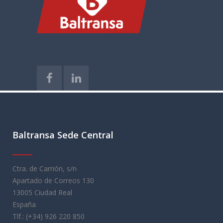
best replica watches uk
replica watches
aaa replica watches uk
Baltransa Sede Central
Ctra. de Carrión, s/n
Apartado de Correos 130
13005 Ciudad Real
España
Tlf.: (+34) 926 220 850